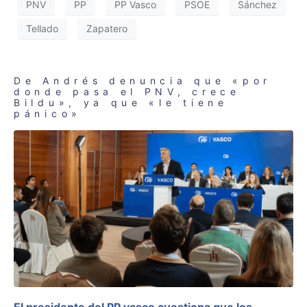
PNV
PP
PP Vasco
PSOE
Sánchez
Tellado
Zapatero
De Andrés denuncia que «por
donde pasa el PNV, crece
Bildu», ya que «le tiene
pánico»