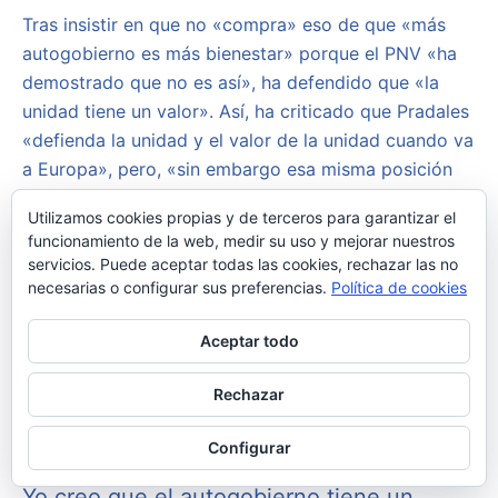
Tras insistir en que no «compra» eso de que «más
autogobierno es más bienestar» porque el PNV «ha
demostrado que no es así», ha defendido que «la
unidad tiene un valor». Así, ha criticado que Pradales
«defienda la unidad y el valor de la unidad cuando va
a Europa», pero, «sin embargo esa misma posición
no la tiene con el conjunto de España».
Utilizamos cookies propias y de terceros para garantizar el
funcionamiento de la web, medir su uso y mejorar nuestros
«El autogobierno tiene un valor si se utiliza bien y
servicios. Puede aceptar todas las cookies, rechazar las no
eso es lo que todavía el PNV no ha demostrado, por
necesarias o configurar sus preferencias.
Política de cookies
lo que no es ningún disparate decir que lo que hay
que hacer es utilizar bien el autogobierno, que el
Aceptar todo
autogobierno en sí mismo no da oportunidades
seguras, sino que hay que sabe utilizarlo bien y en el
Rechazar
País Vasco el gobierno del PNV no lo ha hecho bien»,
ha zanjado.
Configurar
Yo creo que el autogobierno tiene un