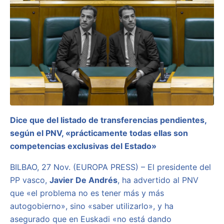
Dice que del listado de transferencias pendientes,
según el PNV, «prácticamente todas ellas son
competencias exclusivas del Estado»
BILBAO, 27 Nov. (EUROPA PRESS) – El presidente del
PP vasco,
Javier De Andrés
, ha advertido al PNV
que «el problema no es tener más y más
autogobierno», sino «saber utilizarlo», y ha
asegurado que en Euskadi «no está dando