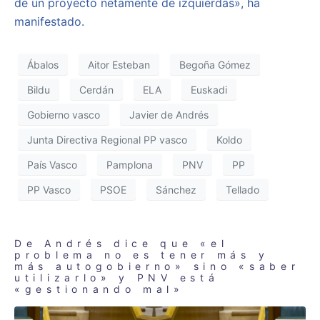
de un proyecto netamente de izquierdas», ha
manifestado.
Ábalos
Aitor Esteban
Begoña Gómez
Bildu
Cerdán
ELA
Euskadi
Gobierno vasco
Javier de Andrés
Junta Directiva Regional PP vasco
Koldo
País Vasco
Pamplona
PNV
PP
PP Vasco
PSOE
Sánchez
Tellado
De Andrés dice que «el
problema no es tener más y
más autogobierno» sino «saber
utilizarlo» y PNV está
«gestionando mal»