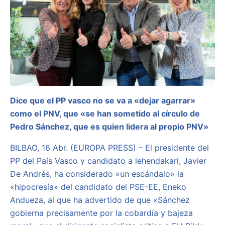
Dice que el PP vasco no se va a «dejar agarrar»
como el PNV, que «se han sometido al círculo de
Pedro Sánchez, que es quien lidera al propio PNV»
BILBAO, 16 Abr. (EUROPA PRESS) – El presidente del
PP del País Vasco y candidato a lehendakari, Javier
De Andrés, ha considerado «un escándalo» la
«hipocresía» del candidato del PSE-EE, Eneko
Andueza, al que ha advertido de que «Sánchez
gobierna precisamente por la cobardía y bajeza