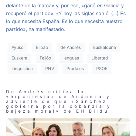
delante de la marca» y, por eso, «ganó en Galicia y
recuperó el partido». «Y hoy las siglas son él (…) Es
lo que necesita España. Es lo que necesita nuestro
partido», ha manifestado.
Ayuso
Bilbao
de Andrés
Euskalduna
Euskera
Feijóo
lenguas
Libertad
Lingüística
PNV
Pradales
PSOE
De Andrés critica la
«hipocresía» de Andueza y
advierte de que «Sánchez
gobierna por la cobardía y
bajeza moral» de EH Bildu