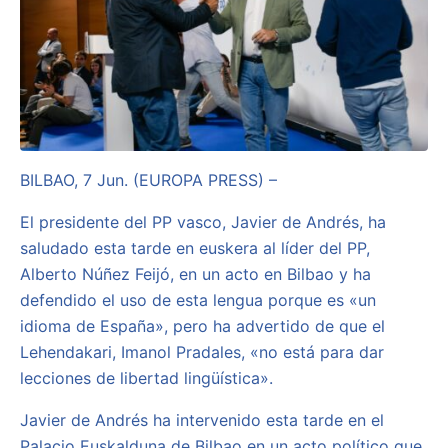
BILBAO, 7 Jun. (EUROPA PRESS) –
El presidente del PP vasco, Javier de Andrés, ha
saludado esta tarde en euskera al líder del PP,
Alberto Núñez Feijó, en un acto en Bilbao y ha
defendido el uso de esta lengua porque es «un
idioma de España», pero ha advertido de que el
Lehendakari, Imanol Pradales, «no está para dar
lecciones de libertad lingüística».
Javier de Andrés ha intervenido esta tarde en el
Palacio Euskalduna de Bilbao en un acto político que