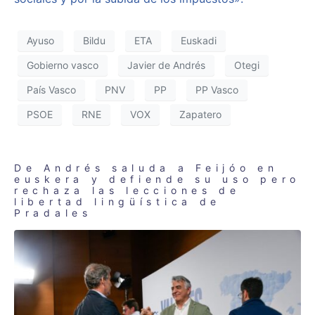
Ayuso
Bildu
ETA
Euskadi
Gobierno vasco
Javier de Andrés
Otegi
País Vasco
PNV
PP
PP Vasco
PSOE
RNE
VOX
Zapatero
De Andrés saluda a Feijóo en
euskera y defiende su uso pero
rechaza las lecciones de
libertad lingüística de
Pradales