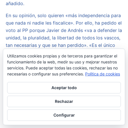
añadido.
En su opinión, solo quieren «más independencia para
que nada ni nadie les fiscalice». Por ello, ha pedido el
voto al PP porque Javier de Andrés «va a defender la
unidad, la pluralidad, la libertad de todos los vascos,
tan necesarias y que se han perdido». «Es el único
voto constitucionalista», ha mantenido.
Utilizamos cookies propias y de terceros para garantizar el
funcionamiento de la web, medir su uso y mejorar nuestros
EL FUTURO DEL «AISLAMIENTO» DE BILDU
servicios. Puede aceptar todas las cookies, rechazar las no
necesarias o configurar sus preferencias.
Política de cookies
Tras afirmar que en Euskadi «se ha borrado su
historia, su pasado, y lo que ha supuesto para
Aceptar todo
España y para el proyecto común», ha dicho que así
los vascos «no tienen ilusión por un futuro, más que
Rechazar
el que le puede prometer Bildu, que es más
impuestos, más rigidez, más aislamiento y más poder
Configurar
contra el ciudadano».