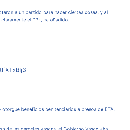
taron a un partido para hacer ciertas cosas, y al
a claramente el PP», ha añadido.
tlfXTxBlj3
 otorgue beneficios penitenciarios a presos de ETA,
ón de las cárceles vascas, el Gobierno Vasco «ha