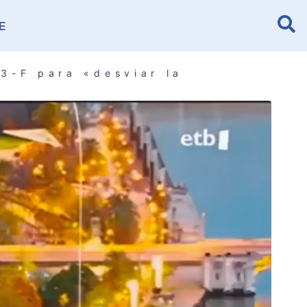
E
3-F para «desviar la