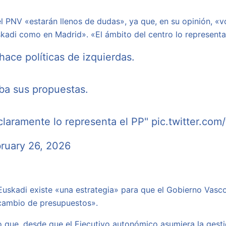
l PNV «estarán llenos de dudas», ya que, en su opinión, «vo
uskadi como en Madrid». «El ámbito del centro lo represent
ace políticas de izquierdas.
ba sus propuestas.
 claramente lo representa el PP"
pic.twitter.com/
ruary 26, 2026
Euskadi existe «una estrategia» para que el Gobierno Vasco
 cambio de presupuestos».
o que, desde que el Ejecutivo autonómico asumiera la gesti