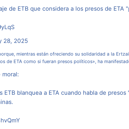
je de ETB que considera a los presos de ETA "p
L9yLqS
y 28, 2025
rque, mientras están ofreciendo su solidaridad a la Ertza
os de ETA como si fueran presos políticos», ha manifesta
 moral:
as ETB blanquea a ETA cuando habla de presos "po
inas.
O4hvQmY