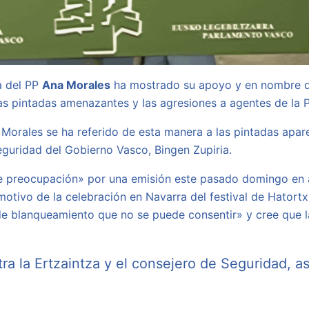
a del PP
Ana Morales
ha mostrado su apoyo y en nombre de
 las pintadas amenazantes y las agresiones a agentes de la
Morales se ha referido de esta manera a las pintadas apar
eguridad del Gobierno Vasco, Bingen Zupiria.
e preocupación» por una emisión este pasado domingo en a
tivo de la celebración en Navarra del festival de Hatortx
«de blanqueamiento que no se puede consentir» y cree que l
ra la Ertzaintza y el consejero de Seguridad, 