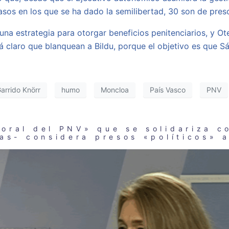
asos en los que se ha dado la semilibertad, 30 son de pres
una estrategia para otorgar beneficios penitenciarios, y Ot
á claro que blanquean a Bildu, porque el objetivo es que 
arrido Knörr
humo
Moncloa
País Vasco
PNV
oral del PNV» que se solidariza c
tas- considera presos «políticos» 