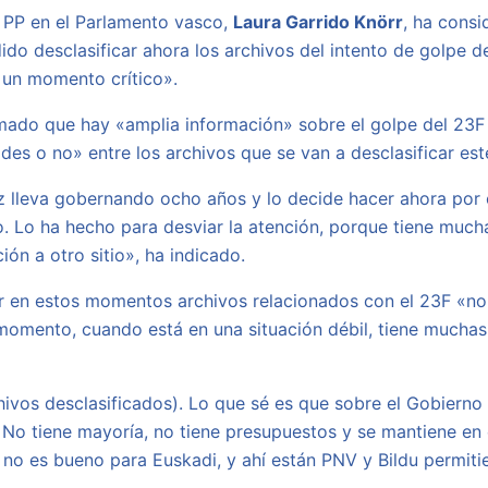
 PP en el Parlamento vasco,
Laura Garrido Knörr
, ha cons
do desclasificar ahora los archivos del intento de golpe d
 un momento crítico».
rmado que hay «amplia información» sobre el golpe del 23F 
ades o no» entre los archivos que se van a desclasificar es
z lleva gobernando ocho años y lo decide hacer ahora por 
o. Lo ha hecho para desviar la atención, porque tiene muc
ión a otro sitio», ha indicado.
car en estos momentos archivos relacionados con el 23F «no
 momento, cuando está en una situación débil, tiene mucha
chivos desclasificados). Lo que sé es que sobre el Gobier
 No tiene mayoría, no tiene presupuestos y se mantiene en
no es bueno para Euskadi, y ahí están PNV y Bildu permitie