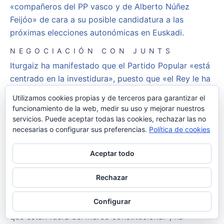
«compañeros del PP vasco y de Alberto Núñez
Feijóo» de cara a su posible candidatura a las
próximas elecciones autonómicas en Euskadi.
NEGOCIACIÓN CON JUNTS
Iturgaiz ha manifestado que el Partido Popular «está
centrado en la investidura», puesto que «el Rey le ha
encargado a Feijóo, como ganador de las elecciones,
Utilizamos cookies propias y de terceros para garantizar el
dialogar con los partidos políticos para conformar
funcionamiento de la web, medir su uso y mejorar nuestros
gobierno».
servicios. Puede aceptar todas las cookies, rechazar las no
necesarias o configurar sus preferencias.
Política de cookies
En este sentido, se ha referido a las negociaciones
con Junts. «Es un mandato real. La línea roja es Bildu
Aceptar todo
porque no es un partido democrático, ya que
justifica lo injustificable. Hablaremos con Junts
Rechazar
dentro del marco constitucional, pero no se va a
Configurar
negociar lo que pretende Puigdemont o dirigentes
que están fuera del marco constitucional», ha