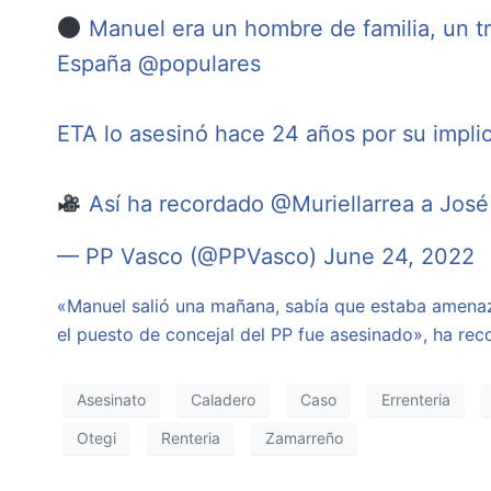
Manuel era un hombre de familia, un tr
España
@populares
ETA lo asesinó hace 24 años por su impli
Así ha recordado
@Muriellarrea
a José
— PP Vasco (@PPVasco)
June 24, 2022
«Manuel salió una mañana, sabía que estaba amenaz
el puesto de concejal del PP fue asesinado», ha reco
Asesinato
Caladero
Caso
Errenteria
Otegi
Renteria
Zamarreño