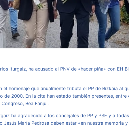
arlos Iturgaiz, ha acusado al PNV de «hacer piña» con EH B
n el homenaje que anualmente tributa el PP de Bizkaia al q
o de 2000. En la cita han estado también presentes, entre o
 Congreso, Bea Fanjul.
gaiz ha agradecido a los concejales de PP y PSE y a todas 
o Jesús María Pedrosa deben estar «en nuestra memoria y