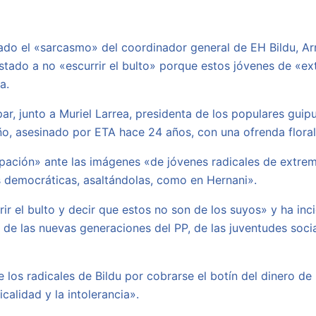
icado el «sarcasmo» del coordinador general de EH Bildu, A
tado a no «escurrir el bulto» porque estos jóvenes de «ex
a.
cipar, junto a Muriel Larrea, presidenta de los populares g
ño, asesinado por ETA hace 24 años, con una ofrenda floral
pación» ante las imágenes «de jóvenes radicales de extrem
s democráticas, asaltándolas, como en Hernani».
rrir el bulto y decir que estos no son de los suyos» y ha i
 de las nuevas generaciones del PP, de las juventudes socia
 los radicales de Bildu por cobrarse el botín del dinero d
calidad y la intolerancia».