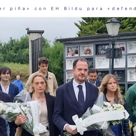
er piña» con EH Bildu para «defen