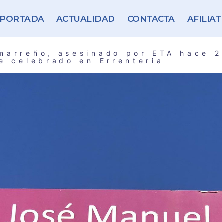
PORTADA
ACTUALIDAD
CONTACTA
AFILIAT
marreño, asesinado por ETA hace 
je celebrado en Errenteria