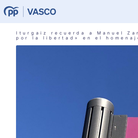
Iturgaiz recuerda a Manuel Za
por la libertad» en el homena