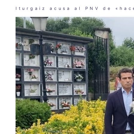
Iturgaiz acusa al PNV de «hac