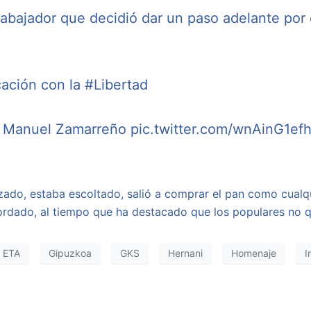
abajador que decidió dar un paso adelante por e
cación con la
#Libertad
 Manuel Zamarreño
pic.twitter.com/wnAinG1ef
ado, estaba escoltado, salió a comprar el pan como cualqu
rdado, al tiempo que ha destacado que los populares no quie
ETA
Gipuzkoa
GKS
Hernani
Homenaje
I