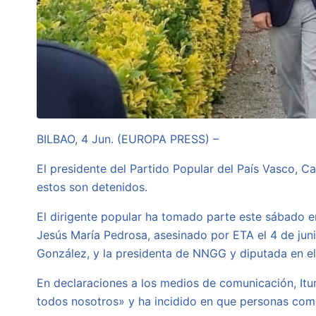
BILBAO, 4 Jun. (EUROPA PRESS) –
El presidente del Partido Popular del País Vasco, C
estos son detenidos.
El dirigente popular ha tomado parte este sábado e
Jesús María Pedrosa, asesinado por ETA el 4 de juni
González, y la presidenta de NNGG y diputada en el
En declaraciones a los medios de comunicación, Itur
todos nosotros» y ha incidido en que personas com