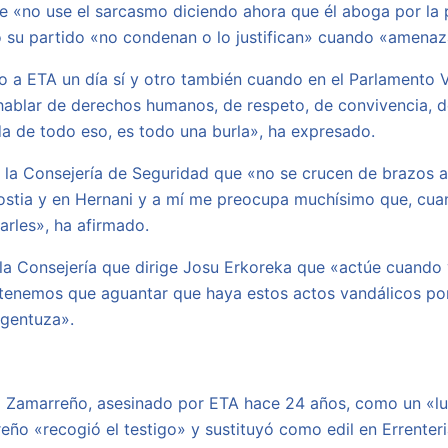
que «no use el sarcasmo diciendo ahora que él aboga por la p
mo su partido «no condenan o lo justifican» cuando «amenaz
ndo a ETA un día sí y otro también cuando en el Parlamento 
hablar de derechos humanos, de respeto, de convivencia, de
 de todo eso, es todo una burla», ha expresado.
a la Consejería de Seguridad que «no se crucen de brazos 
nostia y en Hernani y a mí me preocupa muchísimo que, cua
arles», ha afirmado.
 a la Consejería que dirige Josu Erkoreka que «actúe cuand
tenemos que aguantar que haya estos actos vandálicos por
 gentuza».
l Zamarreño, asesinado por ETA hace 24 años, como un «lu
eño «recogió el testigo» y sustituyó como edil en Errenter