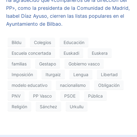
ha agradecido que «compañeros de la dirección del
PP», como la presidenta de la Comunidad de Madrid,
Isabel Díaz Ayuso, cierren las listas populares en el
Ayuntamiento de Bilbao.
Bildu
Colegios
Educación
Escuela concertada
Euskadi
Euskera
familias
Gestapo
Gobierno vasco
Imposición
Iturgaiz
Lengua
Libertad
modelo educativo
nacionalismo
Obligación
PNV
PP Vasco
PSOE
Pública
Religión
Sánchez
Urkullu