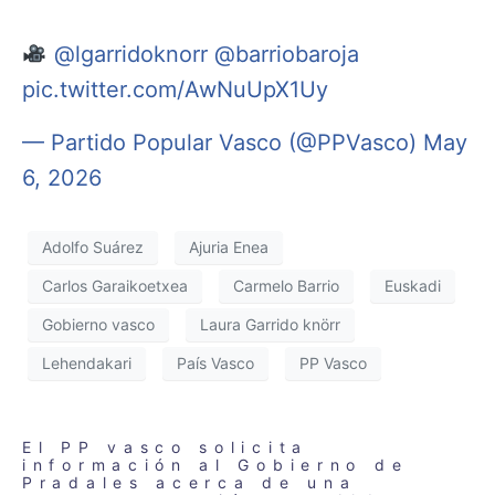
@lgarridoknorr
@barriobaroja
pic.twitter.com/AwNuUpX1Uy
— Partido Popular Vasco (@PPVasco)
May
6, 2026
Adolfo Suárez
Ajuria Enea
Carlos Garaikoetxea
Carmelo Barrio
Euskadi
Gobierno vasco
Laura Garrido knörr
Lehendakari
País Vasco
PP Vasco
El PP vasco solicita
información al Gobierno de
Pradales acerca de una