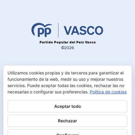
Partido Popular del País Vasco
©2026
CONTACTO
Utilizamos cookies propias y de terceros para garantizar el
TELÉFONO
funcionamiento de la web, medir su uso y mejorar nuestros
servicios. Puede aceptar todas las cookies, rechazar las no
945 230 600
necesarias o configurar sus preferencias.
Política de cookies
DIRECCIÓN
C/Olaguibel 2 1º
Aceptar todo
01001 Vitoria-Gasteiz
Rechazar
MAIL
info@ppvasco.com