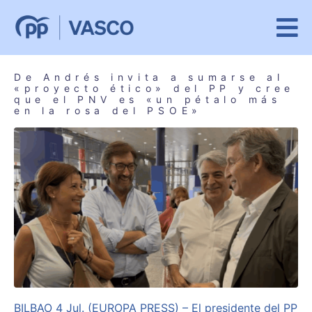
De Andrés invita a sumarse al
«proyecto ético» del PP y cree
que el PNV es «un pétalo más
en la rosa del PSOE»
BILBAO 4 Jul. (EUROPA PRESS) – El presidente del PP