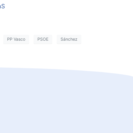
nS
PP Vasco
PSOE
Sánchez