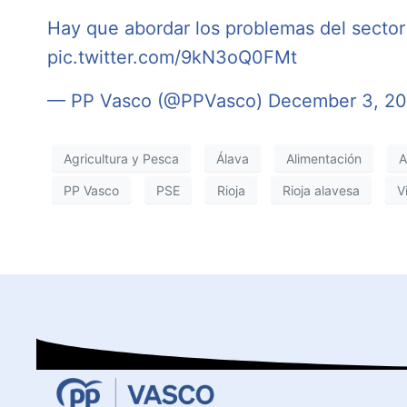
Hay que abordar los problemas del sector
pic.twitter.com/9kN3oQ0FMt
— PP Vasco (@PPVasco)
December 3, 2
Agricultura y Pesca
Álava
Alimentación
A
PP Vasco
PSE
Rioja
Rioja alavesa
V