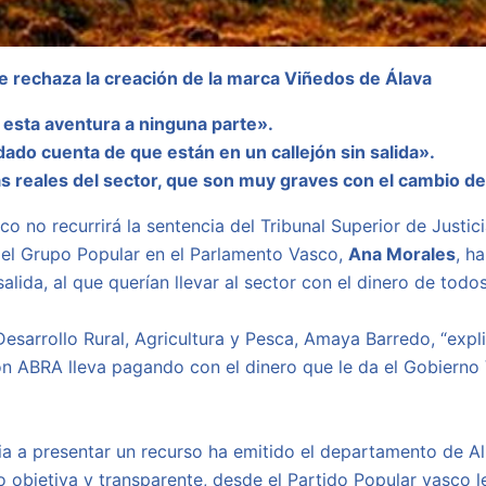
ue rechaza la creación de la marca Viñedos de Álava
 esta aventura a ninguna parte».
ado cuenta de que están en un callejón sin salida».
 reales del sector, que son muy graves con el cambio de
o no recurrirá la sentencia del Tribunal Superior de Justic
del Grupo Popular en el Parlamento Vasco,
Ana Morales
, h
lida, al que querían llevar al sector con el dinero de todos
Desarrollo Rural, Agricultura y Pesca, Amaya Barredo, “ex
ción ABRA lleva pagando con el dinero que le da el Gobiern
ia a presentar un recurso ha emitido el departamento de Ali
o objetiva y transparente, desde el Partido Popular vasco 