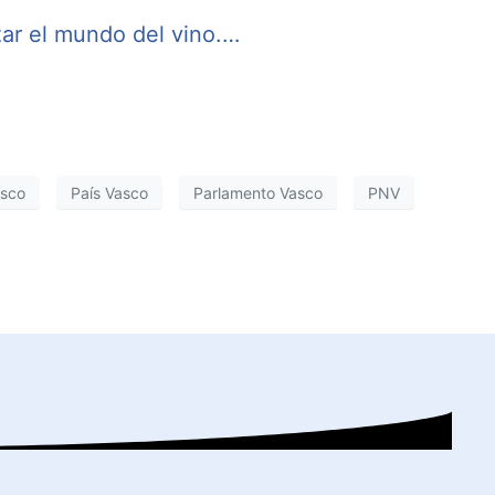
zar el mundo del vino.…
asco
País Vasco
Parlamento Vasco
PNV