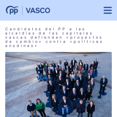
Candidatos del PP a las
alcaldías de las capitales
vascas defienden «proyectos
de cambio» contra «políticas
anodinas»