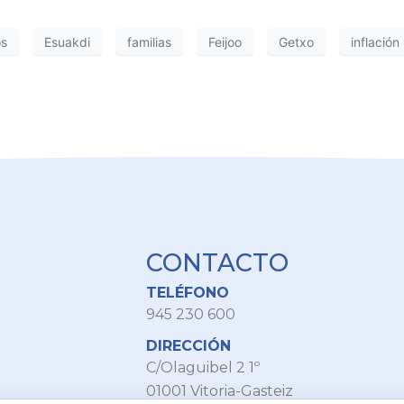
os
Esuakdi
familias
Feijoo
Getxo
inflación
CONTACTO
TELÉFONO
945 230 600
DIRECCIÓN
C/Olaguibel 2 1º
01001 Vitoria-Gasteiz