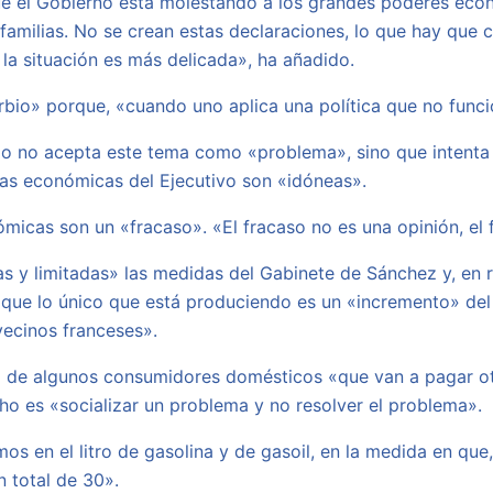
ue el Gobierno está molestando a los grandes poderes eco
 familias. No se crean estas declaraciones, lo que hay que
la situación es más delicada», ha añadido.
rbio» porque, «cuando uno aplica una política que no funci
lo no acepta este tema como «problema», sino que intenta 
das económicas del Ejecutivo son «idóneas».
icas son un «fracaso». «El fracaso no es una opinión, el f
tas y limitadas» las medidas del Gabinete de Sánchez y, en r
o que lo único que está produciendo es un «incremento» del
vecinos franceses».
a de algunos consumidores domésticos «que van a pagar ot
ho es «socializar un problema y no resolver el problema».
s en el litro de gasolina y de gasoil, en la medida en que,
n total de 30».