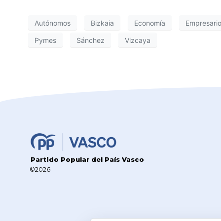
Autónomos
Bizkaia
Economía
Empresari
Pymes
Sánchez
Vizcaya
Partido Popular del País Vasco
©2026