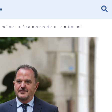
E
ómica «fracasada» ante el