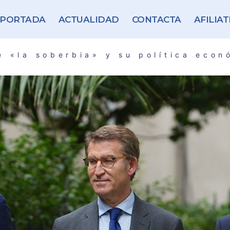
PORTADA
ACTUALIDAD
CONTACTA
AFILIAT
e «la soberbia» y su política econ