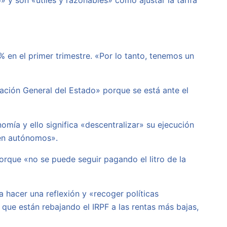
» y son «útiles y razonables» como ajustar la tarifa
 en el primer trimestre. «Por lo tanto, tenemos un
ración General del Estado» porque se está ante el
mía y ello significa «descentralizar» su ejecución
 en autónomos».
porque «no se puede seguir pagando el litro de la
 hacer una reflexión y «recoger políticas
ue están rebajando el IRPF a las rentas más bajas,