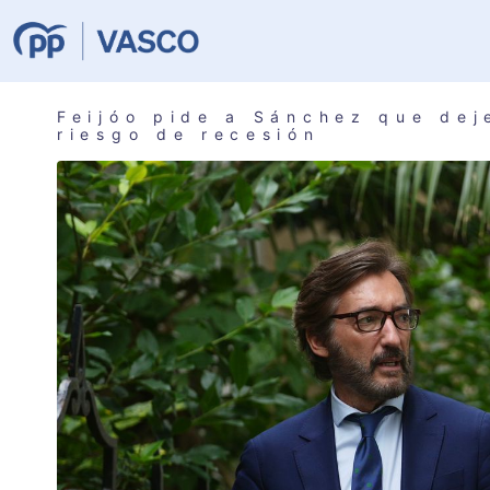
Feijóo pide a Sánchez que dej
riesgo de recesión