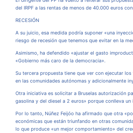
El dirigente del PP ha vuelto a reiterar sus propues
del IRPF a las rentas de menos de 40.000 euros con
RECESIÓN
A su juicio, esa medida podría suponer «una inyecci
riesgo de recesión que tenemos que evitar en la med
Asimismo, ha defendido «ajustar el gasto improducti
«Gobierno más caro de la democracia».
Su tercera propuesta tiene que ver con ejecutar los
en las comunidades autónomas y adicionalmente in
Otra iniciativa es solicitar a Bruselas autorización
gasolina y del diesel a 2 euros» porque conlleva un
Por lo tanto, Núñez Feijóo ha afirmado que otra «po
económicas que están triunfando en otras comunida
lo que produce «un mejor comportamiento» del crec