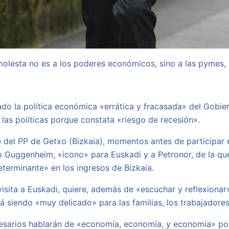
olesta no es a los poderes económicos, sino a las pymes,
cado la política económica «errática y fracasada» del Gobie
las políticas porque constata «riesgo de recesión».
de del PP de Getxo (Bizkaia), momentos antes de participa
eo Guggenheim, «icono» para Euskadi y a Petronor, de la q
terminante» en los ingresos de Bizkaia.
visita a Euskadi, quiere, además de «escuchar y reflexionar
 siendo «muy delicado» para las familias, los trabajadores
esarios hablarán de «economía, economía, y economía» por