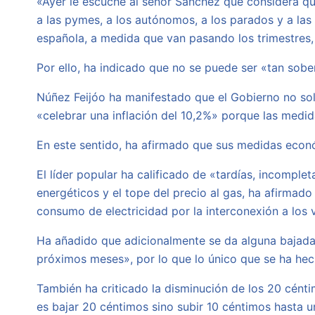
«Ayer le escuche al señor Sánchez que considera q
a las pymes, a los autónomos, a los parados y a las
española, a medida que van pasando los trimestres, 
Por ello, ha indicado que no se puede ser «tan sobe
Núñez Feijóo ha manifestado que el Gobierno no so
«celebrar una inflación del 10,2%» porque las medi
En este sentido, ha afirmado que sus medidas económ
El líder popular ha calificado de «tardías, incomple
energéticos y el tope del precio al gas, ha afirmad
consumo de electricidad por la interconexión a los 
Ha añadido que adicionalmente se da alguna bajad
próximos meses», por lo que lo único que se ha hec
También ha criticado la disminución de los 20 céntimo
es bajar 20 céntimos sino subir 10 céntimos hasta u