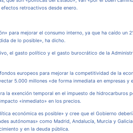
tas, que son «políticas del Estado», van «por el buen camino
 efectos retroactivos desde enero.
ón» para mejorar el consumo interno, ya que ha caído un 2%
ida de lo posible», ha dicho.
vo, el gasto político y el gasto burocrático de la Administ
 fondos europeos para mejorar la competitividad de la econo
yectar 5.000 millones «de forma inmediata en empresas y
 para la exención temporal en el impuesto de hidrocarburos 
 impacto «inmediato» en los precios.
lítica económica es posible» y cree que el Gobierno debería
des autónomas» como Madrid, Andalucía, Murcia y Galicia q
imiento y en la deuda pública.