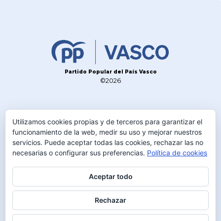
Partido Popular del País Vasco
©2026
CONTACTO
Utilizamos cookies propias y de terceros para garantizar el
TELÉFONO
funcionamiento de la web, medir su uso y mejorar nuestros
servicios. Puede aceptar todas las cookies, rechazar las no
945 230 600
necesarias o configurar sus preferencias.
Política de cookies
DIRECCIÓN
C/Olaguibel 2 1º
Aceptar todo
01001 Vitoria-Gasteiz
Rechazar
MAIL
info@ppvasco.com