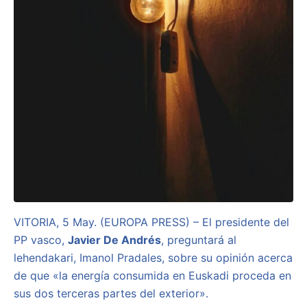
VITORIA, 5 May. (EUROPA PRESS) – El presidente del
PP vasco,
Javier De Andrés
, preguntará al
lehendakari, Imanol Pradales, sobre su opinión acerca
de que «la energía consumida en Euskadi proceda en
sus dos terceras partes del exterior».