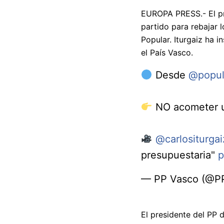
EUROPA PRESS.- El pr
partido para rebajar 
Popular. Iturgaiz ha 
el País Vasco.
Desde
@popul
NO acometer un
@carlositurgai
presupuestaria"
p
— PP Vasco (@P
El presidente del PP 