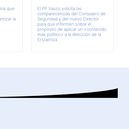
iria que
El PP Vasco solicita las
comparecencias del Consejero de
tizar la
Seguridad y del nuevo Director
para que informen sobre el
propósito de aplicar un «contenido
más político» a la dirección de la
Ertzaintza