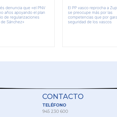
és denuncia que «el PNV
El PP vasco reprocha a Zup
ho años apoyando el plan
se preocupe más por las
io de regularizaciones
competencias que por garan
 de Sánchez»
seguridad de los vascos
CONTACTO
TELÉFONO
945 230 600