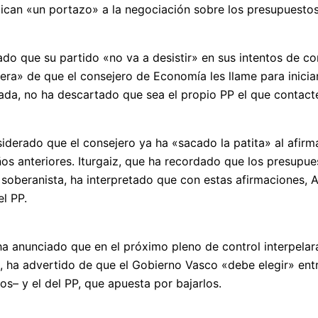
plican «un portazo» a la negociación sobre los presupuest
mado que su partido «no va a desistir» en sus intentos de c
ra» de que el consejero de Economía les llame para inicia
mada, no ha descartado que sea el propio PP el que contact
iderado que el consejero ya ha «sacado la patita» al afirm
os anteriores. Iturgaiz, que ha recordado que los presup
 soberanista, ha interpretado que con estas afirmaciones,
el PP.
’ ha anunciado que en el próximo pleno de control interpela
, ha advertido de que el Gobierno Vasco «debe elegir» ent
os– y el del PP, que apuesta por bajarlos.