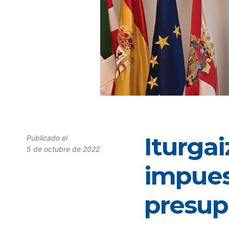
Iturgai
Publicado el
5 de octubre de 2022
impues
presup