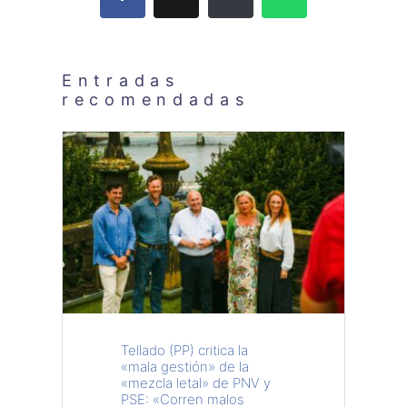
Entradas
recomendadas
Tellado (PP) critica la
«mala gestión» de la
«mezcla letal» de PNV y
PSE: «Corren malos