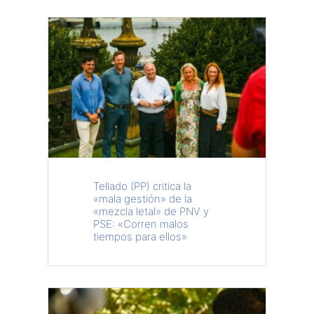
Tellado (PP) critica la
«mala gestión» de la
«mezcla letal» de PNV y
PSE: «Corren malos
tiempos para ellos»