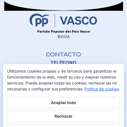
Partido Popular del País Vasco
©2026
CONTACTO
TELÉFONO
945 230 600
Utilizamos cookies propias y de terceros para garantizar el
funcionamiento de la web, medir su uso y mejorar nuestros
servicios. Puede aceptar todas las cookies, rechazar las no
DIRECCIÓN
necesarias o configurar sus preferencias.
Política de cookies
C/Olaguibel 2 1º
01001 Vitoria-Gasteiz
Aceptar todo
MAIL
Rechazar
info@ppvasco.com