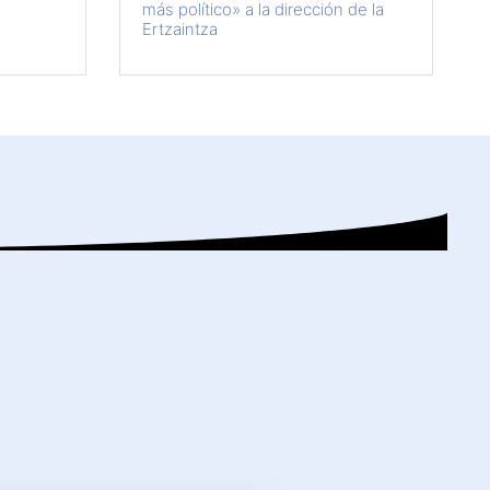
más político» a la dirección de la
Ertzaintza