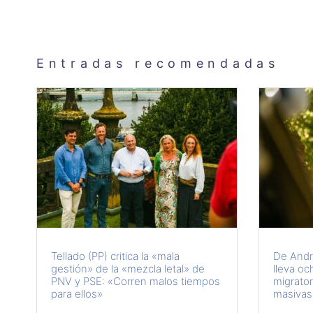
Entradas recomendadas
Tellado (PP) critica la «mala
De Andr
gestión» de la «mezcla letal» de
lleva oc
PNV y PSE: «Corren malos tiempos
migrator
para ellos»
masivas