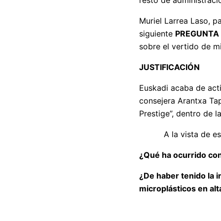
resto de administracio
Muriel Larrea Laso, p
siguiente
PREGUNTA 
sobre el vertido de m
JUSTIFICACIÓN
Euskadi acaba de acti
consejera Arantxa Tap
Prestige”, dentro de l
A la vista de esta s
¿Qué ha ocurrido con 
¿De haber tenido la 
microplásticos en al