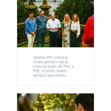
Tellado (PP) critica la
«mala gestión» de la
«mezcla letal» de PNV y
PSE: «Corren malos
tiempos para ellos»