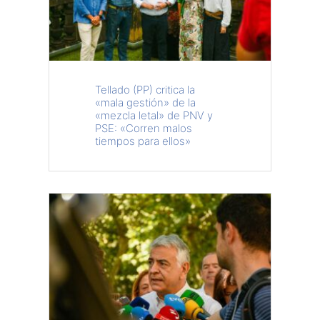
Tellado (PP) critica la
«mala gestión» de la
«mezcla letal» de PNV y
PSE: «Corren malos
tiempos para ellos»